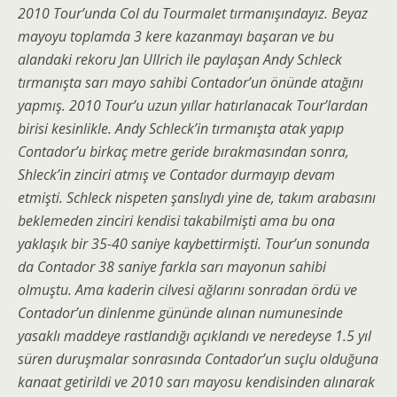
2010 Tour’unda Col du Tourmalet tırmanışındayız. Beyaz
mayoyu toplamda 3 kere kazanmayı başaran ve bu
alandaki rekoru Jan Ullrich ile paylaşan Andy Schleck
tırmanışta sarı mayo sahibi Contador’un önünde atağını
yapmış. 2010 Tour’u uzun yıllar hatırlanacak Tour’lardan
birisi kesinlikle. Andy Schleck’in tırmanışta atak yapıp
Contador’u birkaç metre geride bırakmasından sonra,
Shleck’in zinciri atmış ve Contador durmayıp devam
etmişti. Schleck nispeten şanslıydı yine de, takım arabasını
beklemeden zinciri kendisi takabilmişti ama bu ona
yaklaşık bir 35-40 saniye kaybettirmişti. Tour’un sonunda
da Contador 38 saniye farkla sarı mayonun sahibi
olmuştu. Ama kaderin cilvesi ağlarını sonradan ördü ve
Contador’un dinlenme gününde alınan numunesinde
yasaklı maddeye rastlandığı açıklandı ve neredeyse 1.5 yıl
süren duruşmalar sonrasında Contador’un suçlu olduğuna
kanaat getirildi ve 2010 sarı mayosu kendisinden alınarak