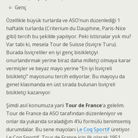
Genç
Özellikle büyük turlarda ve ASO’nun düzenlediği 1
haftalık turlarda (Criterium du Dauphine, Paris-Nice
gibi) tercih bu şekilde yapılıyor. Peki istisnalar yok mu?
Var tabi ki, mesela Tour de Suisse (İsviçre Turu).
Burada İsviçreliler en iyi genç bisikletçiyi
onurlandırmak yerine biraz daha milletçi olmaya karar
vermişler ve beyaz mayo yerine “En iyi İsviçreli
bisikletçi” mayosunu tercih ediyorlar. Bu mayoyu da
genel klasmanda en üst sırada bulunan İsviçreli
bisikletçi kazanıyor.
Şimdi asıl konumuza yani
Tour de France
‘a gelelim.
Tour de France da ASO tarafından düzenleniyor ve
onlar da yukarıda sıraladığım 4’lü formülü benimsemiş
durumdalar. Bu sene mayoları
Le Coq Sportif
üretiyor.
Le Coq Sportif, Tour de France için ilk olarak 1951