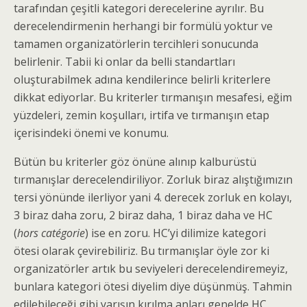
tarafından çeşitli kategori derecelerine ayrılır. Bu
derecelendirmenin herhangi bir formülü yoktur ve
tamamen organizatörlerin tercihleri sonucunda
belirlenir. Tabii ki onlar da belli standartları
oluşturabilmek adına kendilerince belirli kriterlere
dikkat ediyorlar. Bu kriterler tırmanışın mesafesi, eğim
yüzdeleri, zemin koşulları, irtifa ve tırmanışın etap
içerisindeki önemi ve konumu.
Bütün bu kriterler göz önüne alınıp kalburüstü
tırmanışlar derecelendiriliyor. Zorluk biraz alıştığımızın
tersi yönünde ilerliyor yani 4. derecek zorluk en kolayı,
3 biraz daha zoru, 2 biraz daha, 1 biraz daha ve HC
(
hors catégorie
) ise en zoru. HC’yi dilimize kategori
ötesi olarak çevirebiliriz. Bu tırmanışlar öyle zor ki
organizatörler artık bu seviyeleri derecelendiremeyiz,
bunlara kategori ötesi diyelim diye düşünmüş. Tahmin
edilebileceği gibi yarışın kırılma anları genelde HC