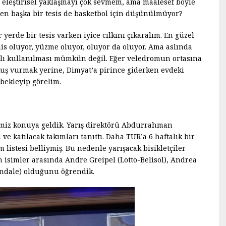
 eleştirisel yaklaşmayı çok sevmem, ama maalesef böyle
en başka bir tesis de basketbol için düşünülmüyor?
 yerde bir tesis varken iyice cılkını çıkaralım. En güzel
is oluyor, yüzme oluyor, oluyor da oluyor. Ama aslında
lı kullanılması mümkün değil. Eğer veledromun ortasına
i kuş vurmak yerine, Dimyat’a pirince giderken evdeki
 bekleyip görelim.
ğimiz konuya geldik. Yarış direktörü Abdurrahman
e katılacak takımları tanıttı. Daha TUR’a 6 haftalık bir
m listesi belliymiş. Bu nedenle yarışacak bisikletçiler
n isimler arasında Andre Greipel (Lotto-Belisol), Andrea
ondale) olduğunu öğrendik.