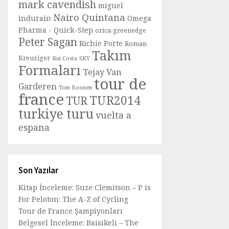
mark cavendish
miguel
Nairo Quintana
indurain
Omega
Pharma - Quick-Step
orica-greenedge
Peter Sagan
Richie Porte
Roman
Takım
Kreuziger
Rui Costa
SKY
Formaları
Tejay Van
tour de
Garderen
Tom Boonen
france
TUR2014
TUR
turkiye turu
vuelta a
espana
Son Yazılar
Kitap İnceleme: Suze Clemitson – P is
For Peloton: The A-Z of Cycling
Tour de France Şampiyonları
Belgesel İnceleme: Baisikeli – The