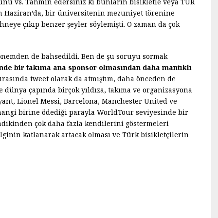
unu vs. Tahmin edersiniz ki bunların bisikletle veya TUR
n Haziran’da, bir üniversitenin mezuniyet törenine
ahneye çıkıp benzer şeyler söylemişti. O zaman da çok
önemden de bahsedildi. Ben de şu soruyu sormak
nde bir takıma ana sponsor olmasından daha mantıklı
rasında tweet olarak da atmıştım, daha önceden de
e dünya çapında birçok yıldıza, takıma ve organizasyona
yant, Lionel Messi, Barcelona, Manchester United ve
hangi birine ödediği parayla WorldTour seviyesinde bir
mdikinden çok daha fazla kendilerini göstermeleri
ginin katlanarak artacak olması ve Türk bisikletçilerin