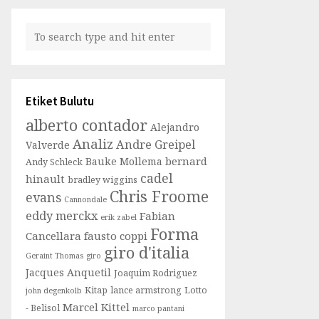
Etiket Bulutu
alberto contador
Alejandro
Analiz
Andre Greipel
Valverde
bernard
Bauke Mollema
Andy Schleck
cadel
hinault
bradley wiggins
Chris Froome
evans
Cannondale
eddy merckx
Fabian
erik zabel
Forma
Cancellara
fausto coppi
giro d'italia
Geraint Thomas
giro
Jacques Anquetil
Joaquim Rodriguez
Kitap
lance armstrong
Lotto
john degenkolb
Marcel Kittel
- Belisol
marco pantani