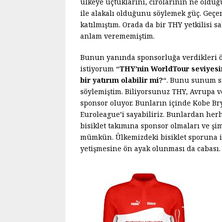
ülkeye uçtuklarını, cirolarının ne olduğ
ile alakalı olduğunu söylemek güç. Geçe
katılmıştım. Orada da bir THY yetkilisi s
anlam verememiştim.
Bunun yanında sponsorluğa verdikleri 
istiyorum “
THY’nin WorldTour seviyesi
bir yatırım olabilir mi?
“. Bunu sunum sı
söylemiştim. Biliyorsunuz THY, Avrupa v
sponsor oluyor. Bunların içinde Kobe Br
Euroleague’i sayabiliriz. Bunlardan her
bisiklet takımına sponsor olmaları ve şi
mümkün. Ülkemizdeki bisiklet sporuna il
yetişmesine ön ayak olunması da cabası.