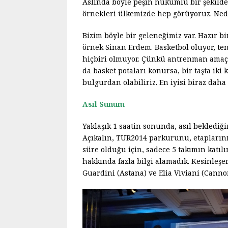
Aslında böyle peşin hükümlü bir şekilde
örnekleri ülkemizde hep görüyoruz. Ned
Bizim böyle bir geleneğimiz var. Hazır bir
örnek Sinan Erdem. Basketbol oluyor, ten
hiçbiri olmuyor. Çünkü antrenman amaç
da basket potaları konursa, bir taşta ik
bulgurdan olabiliriz. En iyisi biraz daha
Asıl Sunum
Yaklaşık 1 saatin sonunda, asıl bekledi
Açıkalın, TUR2014 parkurunu, etaplarını v
süre olduğu için, sadece 5 takımın katılı
hakkında fazla bilgi alamadık. Kesinleşe
Guardini (Astana) ve Elia Viviani (Cann