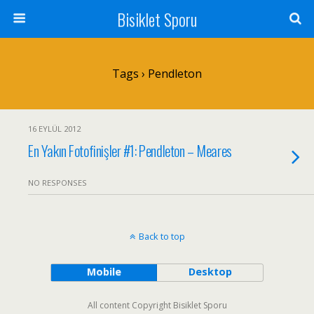
Bisiklet Sporu
Tags › Pendleton
16 EYLÜL 2012
En Yakın Fotofinişler #1: Pendleton – Meares
NO RESPONSES
Back to top
Mobile
Desktop
All content Copyright Bisiklet Sporu