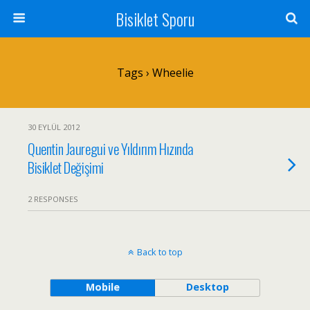
Bisiklet Sporu
Tags › Wheelie
30 EYLÜL 2012
Quentin Jauregui ve Yıldırım Hızında
Bisiklet Değişimi
2 RESPONSES
Back to top
Mobile
Desktop