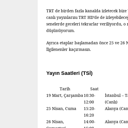
TRT de birden fazla kanalda izletecek biz
canlı yayınlarını TRT HD’de de izleyebile
senelerde geceleri tekrarlar veriliyordu, 
düşünüyorum.
Ayrıca etaplar başlamadan önce 25 ve 26 N
İlgilenenler kaçırmasın.
Yayın Saatleri (TSİ)
Tarih
Saat
19 Mart, Çarşamba
10:30-
İstanbul – T
12:00
(Canlı)
25 Nisan, Cuma
15:20-
Alanya (Can
16:20
26 Nisan,
14:00-
Alanya (Can