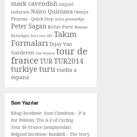
mark cavendish
miguel
Nairo Quintana
indurain
Omega
Pharma - Quick-Step
orica-greenedge
Peter Sagan
Richie Porte
Roman
Takım
Kreuziger
Rui Costa
SKY
Formaları
Tejay Van
tour de
Garderen
Tom Boonen
france
TUR2014
TUR
turkiye turu
vuelta a
espana
Son Yazılar
Kitap İnceleme: Suze Clemitson – P is
For Peloton: The A-Z of Cycling
Tour de France Şampiyonları
Belgesel İnceleme: Baisikeli – The Story