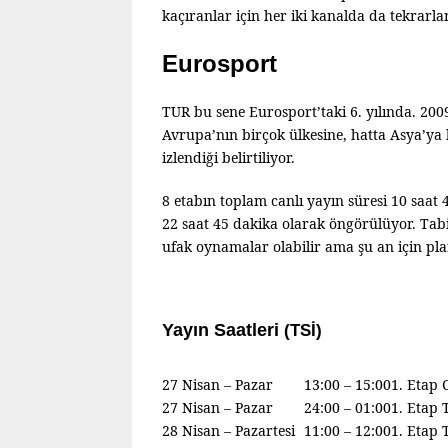
kaçıranlar için her iki kanalda da tekrarlar
Eurosport
TUR bu sene Eurosport’taki 6. yılında. 20
Avrupa’nın birçok ülkesine, hatta Asya’ya
izlendiği belirtiliyor.
8 etabın toplam canlı yayın süresi 10 saat 4
22 saat 45 dakika olarak öngörülüyor. Tabi
ufak oynamalar olabilir ama şu an için pl
Yayın Saatleri
(TSİ)
27 Nisan – Pazar
13:00 – 15:00
1. Etap 
27 Nisan – Pazar
24:00 – 01:00
1. Etap 
28 Nisan – Pazartesi
11:00 – 12:00
1. Etap 