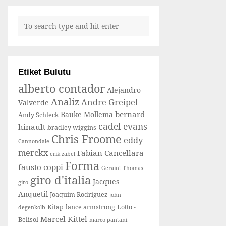
Etiket Bulutu
alberto contador
Alejandro
Analiz
Andre Greipel
Valverde
bernard
Bauke Mollema
Andy Schleck
cadel evans
hinault
bradley wiggins
Chris Froome
eddy
Cannondale
merckx
Fabian Cancellara
erik zabel
Forma
fausto coppi
Geraint Thomas
giro d'italia
Jacques
giro
Anquetil
Joaquim Rodriguez
john
Kitap
lance armstrong
Lotto -
degenkolb
Marcel Kittel
Belisol
marco pantani