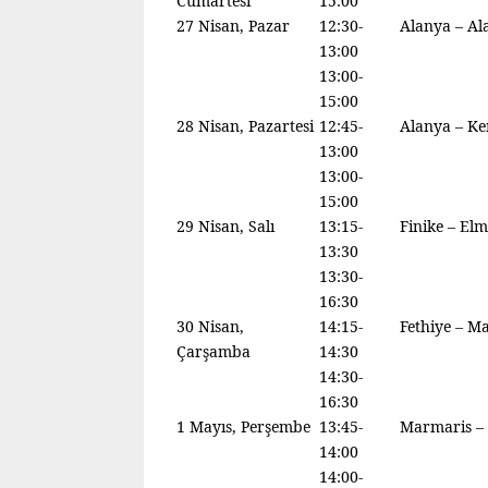
Cumartesi
15:00
27 Nisan, Pazar
12:30-
Alanya – Al
13:00
13:00-
15:00
28 Nisan, Pazartesi
12:45-
Alanya – K
13:00
13:00-
15:00
29 Nisan, Salı
13:15-
Finike – Elm
13:30
13:30-
16:30
30 Nisan,
14:15-
Fethiye – M
Çarşamba
14:30
14:30-
16:30
1 Mayıs, Perşembe
13:45-
Marmaris –
14:00
14:00-