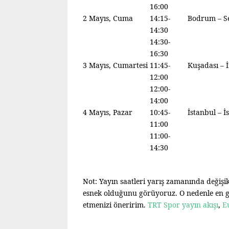
16:00
2 Mayıs, Cuma
14:15-
Bodrum – S
14:30
14:30-
16:30
3 Mayıs, Cumartesi
11:45-
Kuşadası – 
12:00
12:00-
14:00
4 Mayıs, Pazar
10:45-
İstanbul – İ
11:00
11:00-
14:30
Not: Yayın saatleri yarış zamanında değişi
esnek olduğunu görüyoruz. O nedenle en günc
etmenizi öneririm.
TRT Spor yayın akışı
,
E