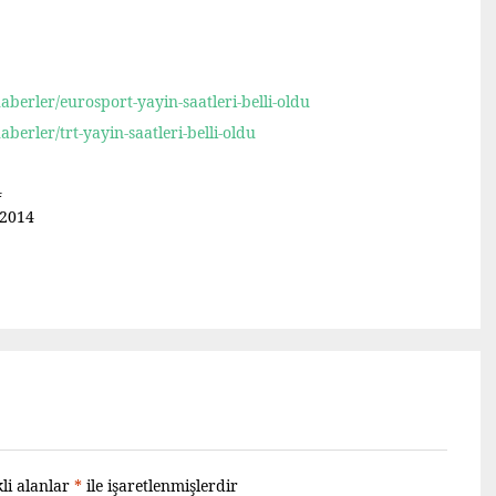
berler/eurosport-yayin-saatleri-belli-oldu
erler/trt-yayin-saatleri-belli-oldu
4
 2014
li alanlar
*
ile işaretlenmişlerdir