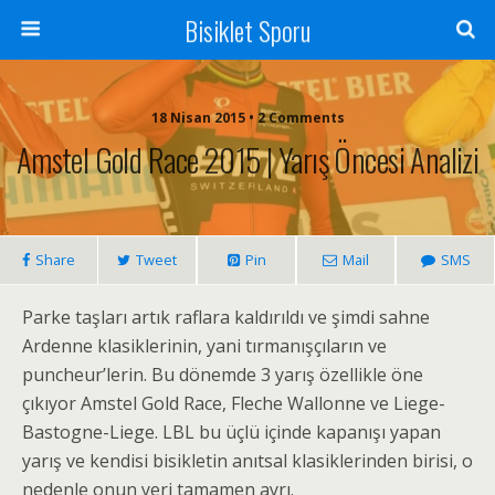
Bisiklet Sporu
18 Nisan 2015 • 2 Comments
Amstel Gold Race 2015 | Yarış Öncesi Analizi
Share
Tweet
Pin
Mail
SMS
Parke taşları artık raflara kaldırıldı ve şimdi sahne
Ardenne klasiklerinin, yani tırmanışçıların ve
puncheur’lerin. Bu dönemde 3 yarış özellikle öne
çıkıyor Amstel Gold Race, Fleche Wallonne ve Liege-
Bastogne-Liege. LBL bu üçlü içinde kapanışı yapan
yarış ve kendisi bisikletin anıtsal klasiklerinden birisi, o
nedenle onun yeri tamamen ayrı.