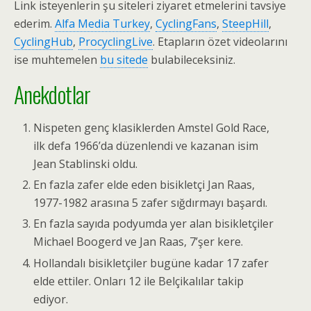
Link isteyenlerin şu siteleri ziyaret etmelerini tavsiye
ederim.
Alfa Media Turkey
,
CyclingFans
,
SteepHill
,
CyclingHub
,
ProcyclingLive
. Etapların özet videolarını
ise muhtemelen
bu sitede
bulabileceksiniz.
Anekdotlar
Nispeten genç klasiklerden Amstel Gold Race,
ilk defa 1966’da düzenlendi ve kazanan isim
Jean Stablinski oldu.
En fazla zafer elde eden bisikletçi Jan Raas,
1977-1982 arasına 5 zafer sığdırmayı başardı.
En fazla sayıda podyumda yer alan bisikletçiler
Michael Boogerd ve Jan Raas, 7’şer kere.
Hollandalı bisikletçiler bugüne kadar 17 zafer
elde ettiler. Onları 12 ile Belçikalılar takip
ediyor.