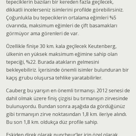
tepeciklerin bazıları bir kereden fazla geçilecek,
dikkatli incelerseniz isimlerini profilde görebilirsiniz.
Çoğunlukla bu tepeciklerin ortalama eğimleri %5
civarında, maksimum eğimleri de çift basamakları
görmüyor ama görenleri de var.
Özellikle finişe 30 km. kala geçilecek Keutenberg,
ülkenin en yüksek maksimum eğimine sahip olan
tepeciği, %22. Burada atakların gelmesini
bekleyebiliriz. İçerisinde önemli isimler bulunduran bir
kaçış grubu oluşursa tehlike yaratabilirler.
Cauberg bu yarışın en önemli tırmanışı. 2012 senesi de
dahil olmak üzere finiş çizgisi bu tırmanışın zirvesinde
bulunuyordu. Bundan sonra aşağıda da gördüğünüz
gibi tırmanışın zirve noktasından 1,8 km. ileriye alındı.
Bu son 1,8 km. oldukça düz profile sahip.
Eskiden direk olarak puncheur’ler için özel olarak