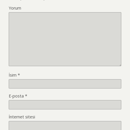
Yorum
İsim
*
E-posta
*
İnternet sitesi