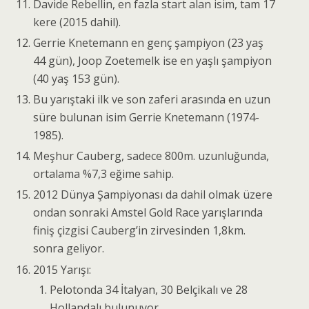
Davide Rebellin, en fazla start alan isim, tam 17
kere (2015 dahil).
Gerrie Knetemann en genç şampiyon (23 yaş
44 gün), Joop Zoetemelk ise en yaşlı şampiyon
(40 yaş 153 gün).
Bu yarıştaki ilk ve son zaferi arasında en uzun
süre bulunan isim Gerrie Knetemann (1974-
1985).
Meşhur Cauberg, sadece 800m. uzunluğunda,
ortalama %7,3 eğime sahip.
2012 Dünya Şampiyonası da dahil olmak üzere
ondan sonraki Amstel Gold Race yarışlarında
finiş çizgisi Cauberg’in zirvesinden 1,8km.
sonra geliyor.
2015 Yarışı:
Pelotonda 34 İtalyan, 30 Belçikalı ve 28
Hollandalı bulunuyor.