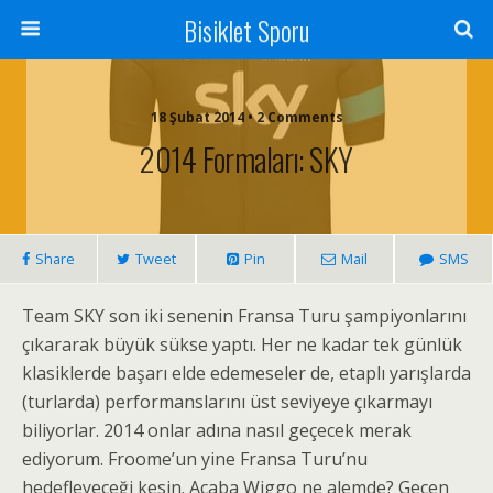
Bisiklet Sporu
18 Şubat 2014 • 2 Comments
2014 Formaları: SKY
Share
Tweet
Pin
Mail
SMS
Team SKY son iki senenin Fransa Turu şampiyonlarını
çıkararak büyük sükse yaptı. Her ne kadar tek günlük
klasiklerde başarı elde edemeseler de, etaplı yarışlarda
(turlarda) performanslarını üst seviyeye çıkarmayı
biliyorlar. 2014 onlar adına nasıl geçecek merak
ediyorum. Froome’un yine Fransa Turu’nu
hedefleyeceği kesin. Acaba Wiggo ne alemde? Geçen