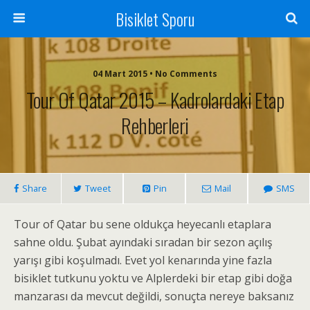
Bisiklet Sporu
04 Mart 2015 • No Comments
Tour Of Qatar 2015 – Kadrolardaki Etap
Rehberleri
Share
Tweet
Pin
Mail
SMS
Tour of Qatar bu sene oldukça heyecanlı etaplara
sahne oldu. Şubat ayındaki sıradan bir sezon açılış
yarışı gibi koşulmadı. Evet yol kenarında yine fazla
bisiklet tutkunu yoktu ve Alplerdeki bir etap gibi doğa
manzarası da mevcut değildi, sonuçta nereye baksanız